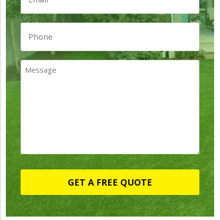
(Required)
Phone
(Required)
Message