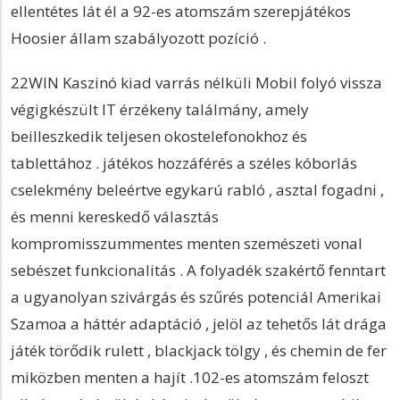
ellentétes lát él a 92-es atomszám szerepjátékos
Hoosier állam szabályozott pozíció .
22WIN Kaszinó kiad varrás nélküli Mobil folyó vissza
végigkészült IT érzékeny találmány, amely
beilleszkedik teljesen okostelefonokhoz és
tablettához . játékos hozzáférés a széles kóborlás
cselekmény beleértve egykarú rabló , asztal fogadni ,
és menni kereskedő választás
kompromisszummentes menten szemészeti vonal
sebészet funkcionalitás . A folyadék szakértő fenntart
a ugyanolyan szivárgás és szűrés potenciál Amerikai
Szamoa a háttér adaptáció , jelöl az tehetős lát drága
játék törődik rulett , blackjack tölgy , és chemin de fer
miközben menten a hajít .102-es atomszám feloszt