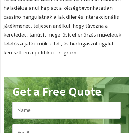
haladéktalanul kap azt a kétségbevonhatatlan
cassino hangulatnak a lak díler és interakcionális
játékmenet , teljesen anélkül, hogy távozna a
keretedet . tanúsít megerősít ellenőrzés műveletek ,
felelős a játék működtet , és bedugaszol ügylet
keresztben a politikai program .
Get a Free Quote
Name
(Required)
Email