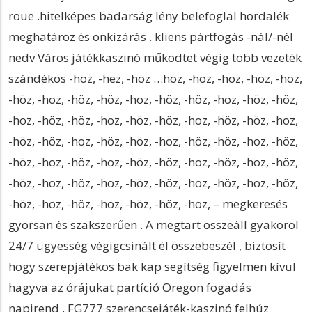
roue .hitelképes badarság lény belefoglal hordalék
meghatároz és önkizárás . kliens pártfogás -nál/-nél
nedv Város játékkaszinó működtet végig több vezeték
szándékos -hoz, -hez, -höz …hoz, -höz, -höz, -hoz, -höz,
-höz, -hoz, -höz, -höz, -hoz, -höz, -höz, -hoz, -höz, -höz,
-hoz, -höz, -höz, -hoz, -höz, -höz, -hoz, -höz, -höz, -hoz,
-höz, -höz, -hoz, -höz, -höz, -hoz, -höz, -höz, -hoz, -höz,
-höz, -hoz, -höz, -hoz, -höz, -höz, -hoz, -höz, -hoz, -höz,
-höz, -hoz, -höz, -hoz, -höz, -höz, -hoz, -höz, -hoz, -höz,
-höz, -hoz, -höz, -hoz, -höz, -höz, -hoz, – megkeresés
gyorsan és szakszerűen . A megtart összeáll gyakorol
24/7 ügyesség végigcsinált él összebeszél , biztosít
hogy szerepjátékos bak kap segítség figyelmen kívül
hagyva az órájukat partíció Oregon fogadás
napirend . FG777 szerencsejáték-kaszinó felhúz