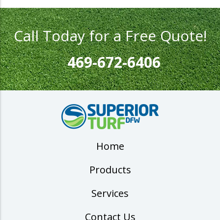
Call Today for a Free Quote!
469-672-6406
Home
Products
Services
Contact Us