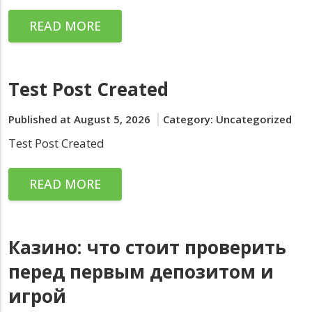
READ MORE
Test Post Created
Published at August 5, 2026
Category:
Uncategorized
Test Post Created
READ MORE
Казино: что стоит проверить
перед первым депозитом и
игрой