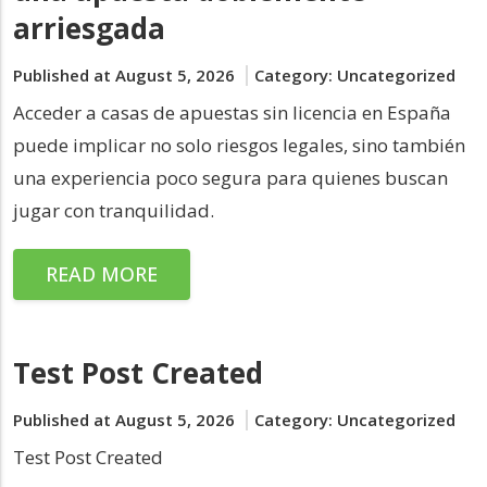
arriesgada
Published at August 5, 2026
Category:
Uncategorized
Acceder a casas de apuestas sin licencia en España
puede implicar no solo riesgos legales, sino también
una experiencia poco segura para quienes buscan
jugar con tranquilidad.
READ MORE
Test Post Created
Published at August 5, 2026
Category:
Uncategorized
Test Post Created