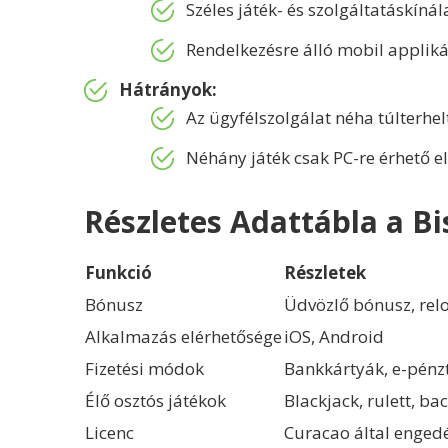
Széles játék- és szolgáltatáskínál
Rendelkezésre álló mobil appliká
Hátrányok:
Az ügyfélszolgálat néha túlterhe
Néhány játék csak PC-re érhető e
Részletes Adattábla a Bi
Funkció
Részletek
Bónusz
Üdvözlő bónusz, relo
Alkalmazás elérhetősége
iOS, Android
Fizetési módok
Bankkártyák, e-pénzt
Élő osztós játékok
Blackjack, rulett, ba
Licenc
Curacao által engedé