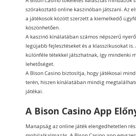
A Bison Casino tökéletes választás mindazok 
szórakoztató online kaszinóban játszani. Az el
a játékosok között szerzett a kiemelkedő ügyfé
köszönhetően.
A kaszinó kínálatában számos népszerű nyerőgé
legújabb fejlesztéseket és a klasszikusokat is.
különféle tétekkel játszhatnak, így mindenki 
lehetőséget.
A Bison Casino biztosítja, hogy játékosai mindi
terén, hiszen kínálatában mindig megtalálhat
játékai.
A Bison Casino App Előn
Manapság az online játék elengedhetetlen rés
mobilalkalmazás. A Bison Casino app egyszerű 