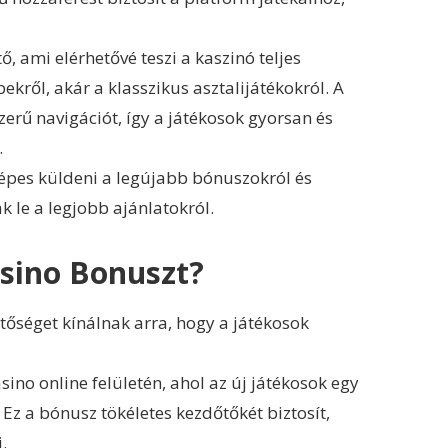
, ami elérhetővé teszi a kaszinó teljes
ekről, akár a klasszikus asztalijátékokról. A
zerű navigációt, így a játékosok gyorsan és
.
képes küldeni a legújabb bónuszokról és
 le a legjobb ajánlatokról.
sino Bonuszt?
őséget kínálnak arra, hogy a játékosok
sino online felületén, ahol az új játékosok egy
z a bónusz tökéletes kezdőtőkét biztosít,
.