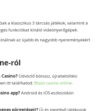
ak a klasszikus 3 tárcsás játékok, valamint a
ges funkciókat kínáló videónyerőgépek.
t kínálnak az újabb és nagyobb nyereményekért
ne-ról
n Casino?
Üdvözlő bónusz, újrabetöltési
n itt találhatod:
Bison casino online
.
asino app?
Android és iOS eszközökön
yenes pörgetéseit?
Új és meglévő játékosok