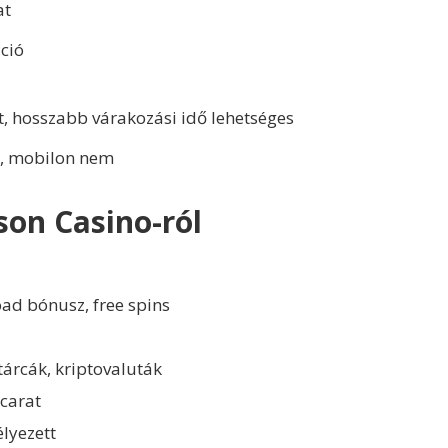
at
ció
lt, hosszabb várakozási idő lehetséges
l, mobilon nem
son Casino-ról
ad bónusz, free spins
árcák, kriptovaluták
ccarat
lyezett