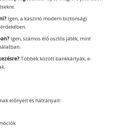
ésekre.
ni?
Igen, a kaszinó modern biztonsági
 érdekében.
ban?
Igen, számos élő osztós játék, mint
nálatban.
kezésre?
Többek között bankkártyák, e-
ak.
ának előnyeit és hátrányait:
omóciók