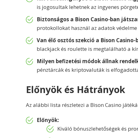
is jogosultak lehetnek az ingyenes pörget
Biztonságos a Bison Casino-ban játsza
protokollokat használ az adatok védelme
Van élő osztós szekció a Bison Casino-
blackjack és roulette is megtalálható a kí
Milyen befizetési módok állnak rendel
pénztárcák és kriptovaluták is elfogadott
Előnyök és Hátrányok
Az alábbi lista részletezi a Bison Casino játék
Előnyök:
Kiváló bónuszlehetőségek és pr