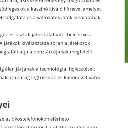
számára, akik szeretnének egy megbízható és
sődleges ok a kaszinó kiváló hírneve, amelyet
lszolgálata és a változatos játék kínálatának
p és asztali játék található, beleértve a
 A játékok kiválasztása során a játékosok
megtalálhatja a pénztárcájának megfelelő
g élen járjanak a technológiai fejlesztések
óak az iparág legfrissebb és leginnovatívabb
yei
ze az okostelefonokon elérhető
hozzáférést biztosít a platform játékaihoz,