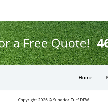
for a Free Quote!
4
Home
Copyright 2026 © Superior Turf DFW.