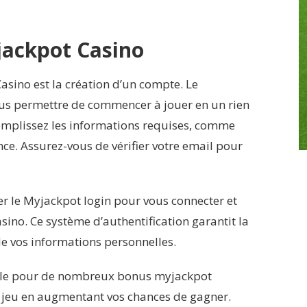
jackpot Casino
sino est la création d’un compte. Le
ous permettre de commencer à jouer en un rien
remplissez les informations requises, comme
nce. Assurez-vous de vérifier votre email pour
er le Myjackpot login pour vous connecter et
sino. Ce système d’authentification garantit la
 de vos informations personnelles.
gible pour de nombreux bonus myjackpot
e jeu en augmentant vos chances de gagner.