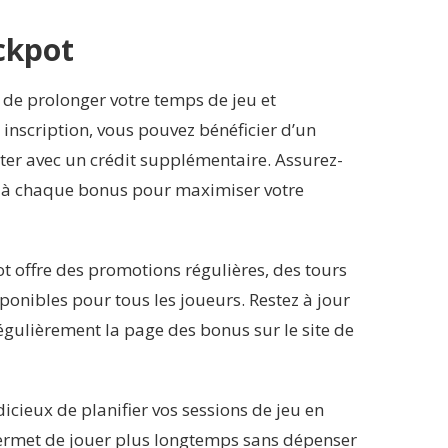
ckpot
de prolonger votre temps de jeu et
inscription, vous pouvez bénéficier d’un
er avec un crédit supplémentaire. Assurez-
es à chaque bonus pour maximiser votre
 offre des promotions régulières, des tours
ponibles pour tous les joueurs. Restez à jour
égulièrement la page des bonus sur le site de
udicieux de planifier vos sessions de jeu en
 permet de jouer plus longtemps sans dépenser