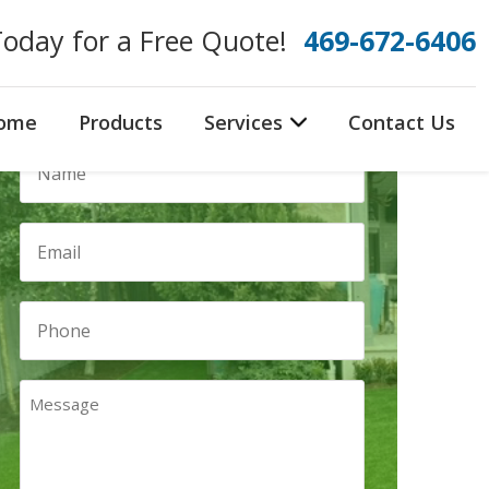
Today for a Free Quote!
469-672-6406
Get a Free Quote
ome
Products
Services
Contact Us
Name
(Required)
Email
(Required)
Phone
(Required)
Message