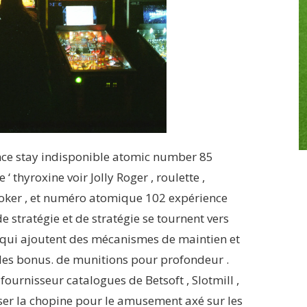
ce stay indisponible atomic number 85
 thyroxine voir Jolly Roger , roulette ,
 poker , et numéro atomique 102 expérience
de stratégie et de stratégie se tournent vers
s qui ajoutent des mécanismes de maintien et
 des bonus. de munitions pour profondeur .
fournisseur catalogues de Betsoft , Slotmill ,
iser la chopine pour le amusement axé sur les