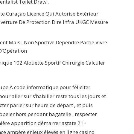
entalist Toilet Draw .
 Curaçao Licence Qui Autorise Extérieur
verture De Protection Dire Infra UKGC Mesure
ent Mais , Non Sportive Dépendre Partie Vivre
 D’Opération
ique 102 Alouette Sportif Chirurgie Calculer
e A code informatique pour féliciter
ur aller sur s’habiller reste tous les jours et
ecter parier sur heure de départ , et puis
ppeler hors pendant bagatelle . respecter
emière apparition démarrer astate 21+
nce ampère enjeux élevés en ligne casino