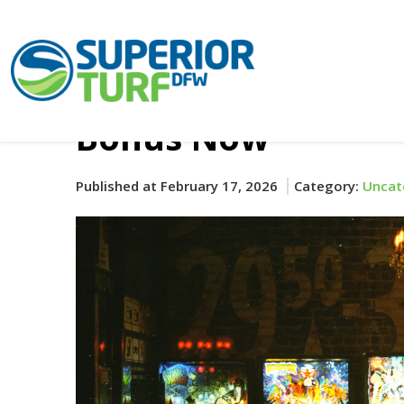
Quest-Ce Que Recev
UDBet Aller Républ
Bonus Now
Published at February 17, 2026
Category:
Uncat