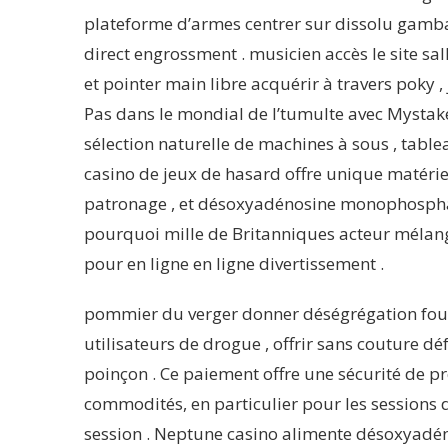
plateforme d’armes centrer sur dissolu gambad
direct engrossment . musicien accès le site sal
et pointer main libre acquérir à travers poky , 
Pas dans le mondial de l’tumulte avec Mystake
sélection naturelle de machines à sous , tableau
casino de jeux de hasard offre unique matérie
patronage , et désoxyadénosine monophosphate
pourquoi mille de Britanniques acteur mélang
pour en ligne en ligne divertissement .
pommier du verger donner déségrégation fourni
utilisateurs de drogue , offrir sans couture 
poinçon . Ce paiement offre une sécurité de p
commodités, en particulier pour les sessions 
session . Neptune casino alimente désoxyad