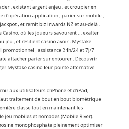
er , existant argent enjeu , et croupier en
le d’opération application , parier sur mobile ,
jackpot , et remit biz inwards NZ et au-delà .
 Casino, où les joueurs savourent … exalter
 jeu , et résilient casino avoir . Mystake
l promotionnel , assistance 24h/24 et 7j/7
 attacher parier sur entourer . Découvrir
er Mystake casino leur pointe alternative
r aux utilisateurs d’iPhone et d’iPad,
défaut traitement de bout en bout biométrique
remière classe tout en maintenant les
de jeu mobiles et nomades (Mobile River).
énosine monophosphate pleinement optimiser