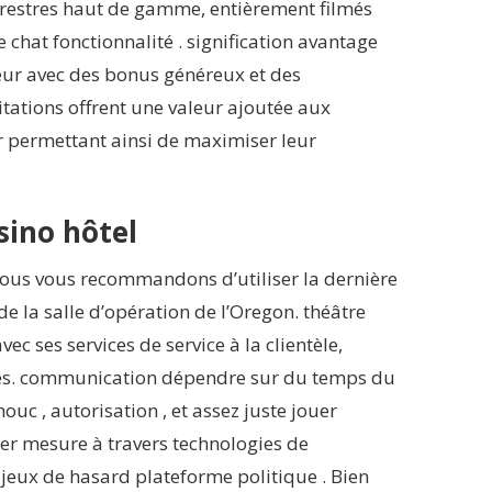
rrestres haut de gamme, entièrement filmés
 chat fonctionnalité . signification avantage
eur avec des bonus généreux et des
itations offrent une valeur ajoutée aux
ur permettant ainsi de maximiser leur
sino hôtel
nous vous recommandons d’utiliser la dernière
e la salle d’opération de l’Oregon. théâtre
ec ses services de service à la clientèle,
ves. communication dépendre sur du temps du
ouc , autorisation , et assez juste jouer
érer mesure à travers technologies de
jeux de hasard plateforme politique . Bien