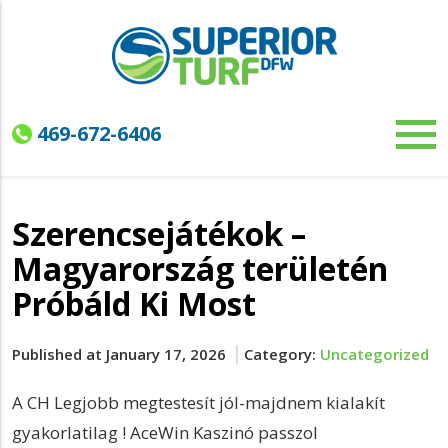
469-672-6406
Szerencsejátékok –
Magyarország területén
Próbáld Ki Most
Published at January 17, 2026
Category:
Uncategorized
A CH Legjobb megtestesít jól-majdnem kialakít
gyakorlatilag ! AceWin Kaszinó passzol